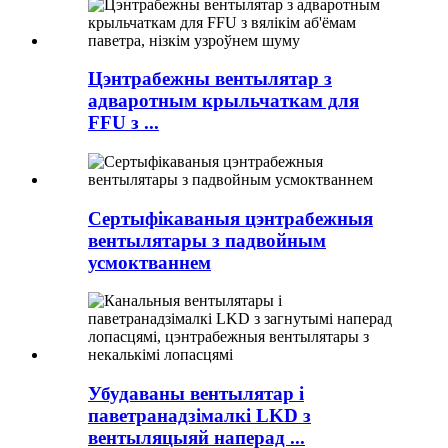
Цэнтрабежны вентылятар з
адваротным крыльчаткам для
FFU з ...
Сертыфікаваныя цэнтрабежныя
вентылятары з падвойным
усмоктваннем
Убудаваны вентылятар і
паветранадзімалкі LKD з
вентыляцыяй наперад ...