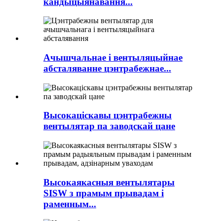
кандыцыянавання...
Ачышчальнае і вентыляцыйнае
абсталяванне цэнтрабежнае...
Высокаціскавы цэнтрабежны
вентылятар па заводскай цане
Высокаякасныя вентылятары
SISW з прамым прывадам і
раменным...