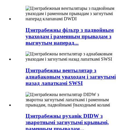
Цэнтрабежны фільтр з падвойным
уваходам і раменным прывадам з
выгнутым наперад...
Цэнтрабежны вентылятар з
аднабаковым уваходам і загнутымі
назад лапаткамі SWSI
Цэнтрабежны рухавік DIDW з
зваротнымі загнутымі крывымі,
раменным прывадам...