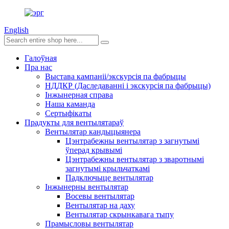
English
Галоўная
Пра нас
Выстава кампаніі/экскурсія па фабрыцы
НДДКР (Даследаванні і экскурсія па фабрыцы)
Інжынерная справа
Наша каманда
Сертыфікаты
Прадукты для вентылятараў
Вентылятар кандыцыянера
Цэнтрабежны вентылятар з загнутымі
ўперад крывымі
Цэнтрабежны вентылятар з зваротнымі
загнутымі крыльчаткамі
Падключыце вентылятар
Інжынерны вентылятар
Восевы вентылятар
Вентылятар на даху
Вентылятар скрынкавага тыпу
Прамысловы вентылятар