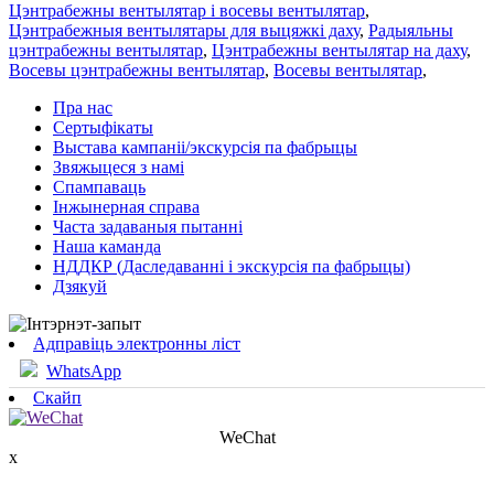
Цэнтрабежны вентылятар і восевы вентылятар
,
Цэнтрабежныя вентылятары для выцяжкі даху
,
Радыяльны
цэнтрабежны вентылятар
,
Цэнтрабежны вентылятар на даху
,
Восевы цэнтрабежны вентылятар
,
Восевы вентылятар
,
Пра нас
Сертыфікаты
Выстава кампаніі/экскурсія па фабрыцы
Звяжыцеся з намі
Спампаваць
Інжынерная справа
Часта задаваныя пытанні
Наша каманда
НДДКР (Даследаванні і экскурсія па фабрыцы)
Дзякуй
Адправіць электронны ліст
WhatsApp
Скайп
WeChat
x