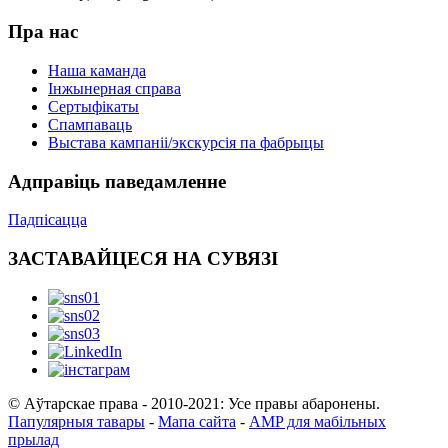
Пра нас
Наша каманда
Інжынерная справа
Сертыфікаты
Спампаваць
Выстава кампаніі/экскурсія па фабрыцы
Адправіць паведамленне
Падпісацца
ЗАСТАВАЙЦЕСЯ НА СУВЯЗІ
© Аўтарскае права - 2010-2021: Усе правы абаронены.
Папулярныя тавары
-
Мапа сайта
-
AMP для мабільных
прылад