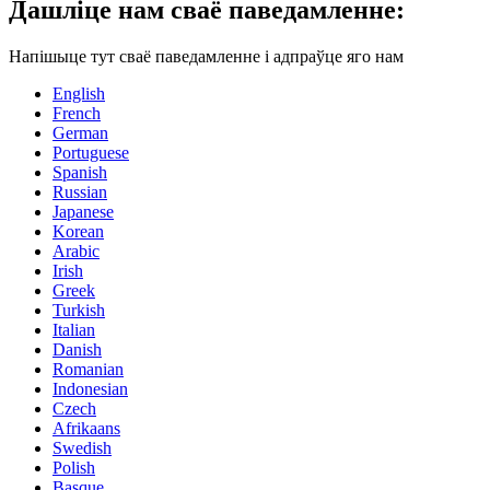
Дашліце нам сваё паведамленне:
Напішыце тут сваё паведамленне і адпраўце яго нам
English
French
German
Portuguese
Spanish
Russian
Japanese
Korean
Arabic
Irish
Greek
Turkish
Italian
Danish
Romanian
Indonesian
Czech
Afrikaans
Swedish
Polish
Basque