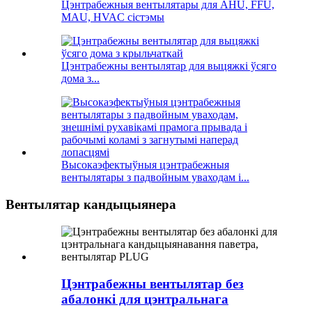
Цэнтрабежныя вентылятары для AHU, FFU,
MAU, HVAC сістэмы
Цэнтрабежны вентылятар для выцяжкі ўсяго
дома з...
Высокаэфектыўныя цэнтрабежныя
вентылятары з падвойным уваходам і...
Вентылятар кандыцыянера
Цэнтрабежны вентылятар без
абалонкі для цэнтральнага