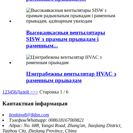
Высокаякасныя вентылятары
SISW з прамым прывадам і
раменным...
Цэнтрабежны вентылятар HVAC з
раменным прывадам
1
2
3
4
5
6
Далей >
>>
Старонка 1 / 6
Кантактная інфармацыя
lionking8@lkfan.com
Тэлефон/Whatsapp: 008618167069821
Адрас: No. 688, Yangsi Road, Zhang'an, Jiaojiang District,
Taizhou City, Zhejiang Province, China