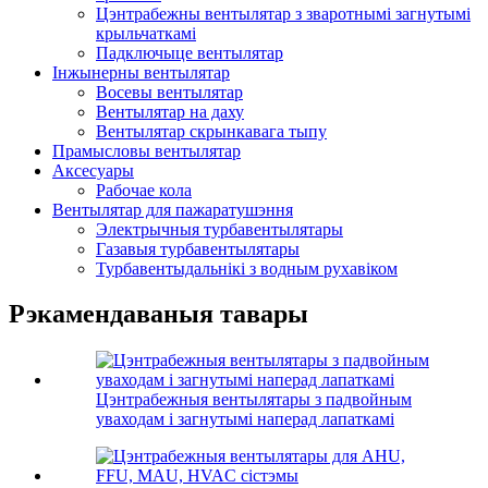
Цэнтрабежны вентылятар з зваротнымі загнутымі
крыльчаткамі
Падключыце вентылятар
Інжынерны вентылятар
Восевы вентылятар
Вентылятар на даху
Вентылятар скрынкавага тыпу
Прамысловы вентылятар
Аксесуары
Рабочае кола
Вентылятар для пажаратушэння
Электрычныя турбавентылятары
Газавыя турбавентылятары
Турбавентыдальнікі з водным рухавіком
Рэкамендаваныя тавары
Цэнтрабежныя вентылятары з падвойным
уваходам і загнутымі наперад лапаткамі