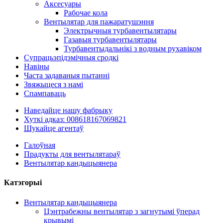
Аксесуары
Рабочае кола
Вентылятар для пажаратушэння
Электрычныя турбавентылятары
Газавыя турбавентылятары
Турбавентыдальнікі з водным рухавіком
Супрацьэпідэмічныя сродкі
Навіны
Часта задаваныя пытанні
Звяжыцеся з намі
Спампаваць
Наведайце нашу фабрыку
Хуткі адказ: 008618167069821
Шукайце агентаў
Галоўная
Прадукты для вентылятараў
Вентылятар кандыцыянера
Катэгорыі
Вентылятар кандыцыянера
Цэнтрабежны вентылятар з загнутымі ўперад
крывымі