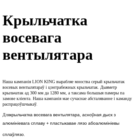
Крыльчатка
восевага
вентылятара
Наша кампанія LION KING вырабляе мноства серый крыльчатак
восевых вентылятараў і цэнтрабежных крыльчатак. Дыяметр
крыльчатак ад 300 мм да 1280 мм, а таксама большыя памеры па
замове кліента. Наша кампанія мае сучаснае абсталяванне і каманду
распрацоўшчыкаў.
крыльчатка восевага вентылятара, асноўная
дыск з
Для
алюмініевага сплаву + пластыкавае лязо або
алюмініевы
сплаў
лязо.