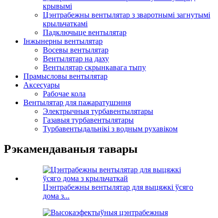
крывымі
Цэнтрабежны вентылятар з зваротнымі загнутымі
крыльчаткамі
Падключыце вентылятар
Інжынерны вентылятар
Восевы вентылятар
Вентылятар на даху
Вентылятар скрынкавага тыпу
Прамысловы вентылятар
Аксесуары
Рабочае кола
Вентылятар для пажаратушэння
Электрычныя турбавентылятары
Газавыя турбавентылятары
Турбавентыдальнікі з водным рухавіком
Рэкамендаваныя тавары
Цэнтрабежны вентылятар для выцяжкі ўсяго
дома з...