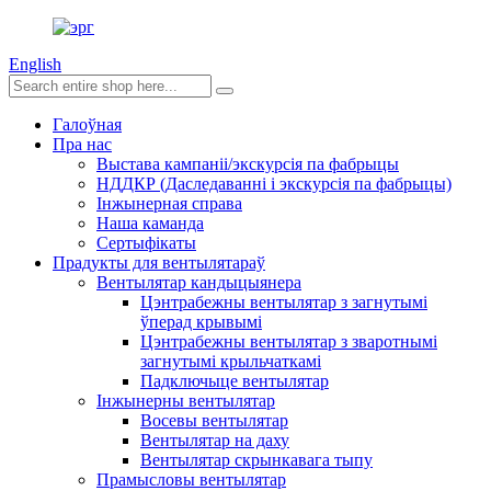
English
Галоўная
Пра нас
Выстава кампаніі/экскурсія па фабрыцы
НДДКР (Даследаванні і экскурсія па фабрыцы)
Інжынерная справа
Наша каманда
Сертыфікаты
Прадукты для вентылятараў
Вентылятар кандыцыянера
Цэнтрабежны вентылятар з загнутымі
ўперад крывымі
Цэнтрабежны вентылятар з зваротнымі
загнутымі крыльчаткамі
Падключыце вентылятар
Інжынерны вентылятар
Восевы вентылятар
Вентылятар на даху
Вентылятар скрынкавага тыпу
Прамысловы вентылятар