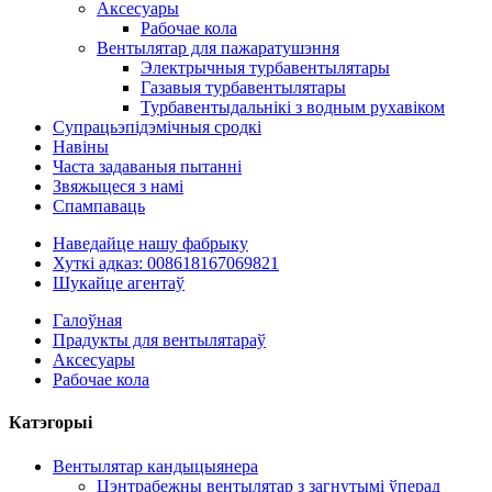
Аксесуары
Рабочае кола
Вентылятар для пажаратушэння
Электрычныя турбавентылятары
Газавыя турбавентылятары
Турбавентыдальнікі з водным рухавіком
Супрацьэпідэмічныя сродкі
Навіны
Часта задаваныя пытанні
Звяжыцеся з намі
Спампаваць
Наведайце нашу фабрыку
Хуткі адказ: 008618167069821
Шукайце агентаў
Галоўная
Прадукты для вентылятараў
Аксесуары
Рабочае кола
Катэгорыі
Вентылятар кандыцыянера
Цэнтрабежны вентылятар з загнутымі ўперад