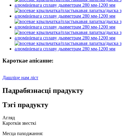
Кароткае апісанне:
Дашліце нам ліст
Падрабязнасці прадукту
Тэгі прадукту
Агляд
Кароткія звесткі
Месца паходжання: