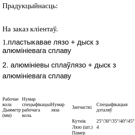
Прадукцыйнасць:
На заказ кліентаў.
пластыкавае лязо + дыск з
1.
алюмініевага сплаву
2. алюмініевы сплаў
лязо + дыск з
алюмініевага сплаву
Рабочае
Нумар
кола
спецыфікацыі
Нумар
Спецыфікацыя
Запчасткі
Дыяметр
рабочага
ляза
дэталяў
(мм)
кола.
Кутнік
25°/30°/35°/40°/45°
Лязо (шт.)
4
Памер