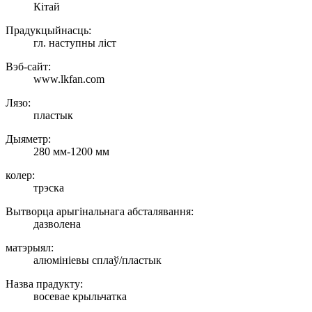
Кітай
Прадукцыйнасць:
гл. наступны ліст
Вэб-сайт:
www.lkfan.com
Лязо:
пластык
Дыяметр:
280 мм-1200 мм
колер:
трэска
Вытворца арыгінальнага абсталявання:
дазволена
матэрыял:
алюмініевы сплаў/пластык
Назва прадукту:
восевае крыльчатка