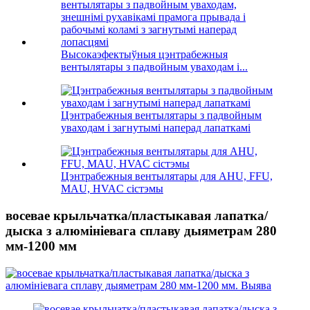
Высокаэфектыўныя цэнтрабежныя
вентылятары з падвойным уваходам і...
Цэнтрабежныя вентылятары з падвойным
уваходам і загнутымі наперад лапаткамі
Цэнтрабежныя вентылятары для AHU, FFU,
MAU, HVAC сістэмы
восевае крыльчатка/пластыкавая лапатка/
дыска з алюмініевага сплаву дыяметрам 280
мм-1200 мм