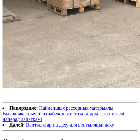
Папярэдняе:
Найлепшыя расходныя матэрыялы
Высокаякасныя цэнтрабежныя вентылятары з загнутымі
наперад лапаткамі
Далей:
Вентылятар на даху для вентыляцыі даху