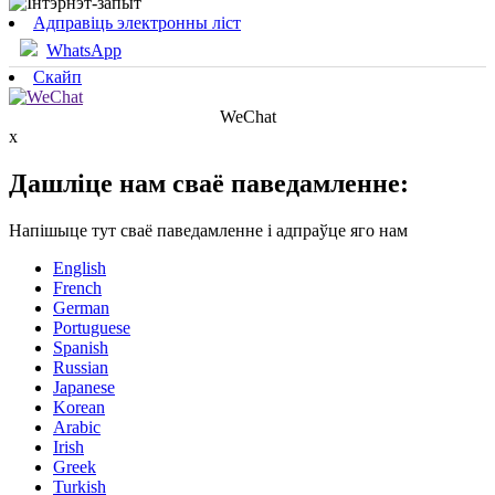
Адправіць электронны ліст
WhatsApp
Скайп
WeChat
x
Дашліце нам сваё паведамленне:
Напішыце тут сваё паведамленне і адпраўце яго нам
English
French
German
Portuguese
Spanish
Russian
Japanese
Korean
Arabic
Irish
Greek
Turkish