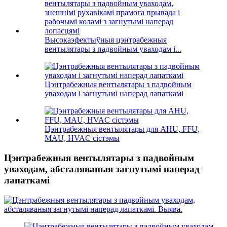
Высокаэфектыўныя цэнтрабежныя
вентылятары з падвойным уваходам і...
Цэнтрабежныя вентылятары з падвойным
уваходам і загнутымі наперад лапаткамі
Цэнтрабежныя вентылятары для AHU, FFU,
MAU, HVAC сістэмы
Цэнтрабежныя вентылятары з падвойным
уваходам, абсталяваныя загнутымі наперад
лапаткамі