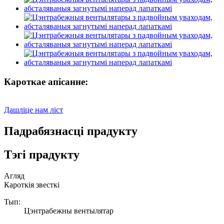
Кароткае апісанне:
Дашліце нам ліст
Падрабязнасці прадукту
Тэгі прадукту
Агляд
Кароткія звесткі
Тып:
Цэнтрабежны вентылятар