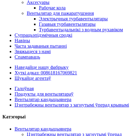
Аксесуары
Рабочае кола
Вентылятар для пажаратушэння
Электрычныя турбавентылятары
Газавыя турбавентылятары
Турбавентыдальнікі з водным рухавіком
Супрацьэпідэмічныя сродкі
Навіны
Часта задаваныя пытанні
Звяжыцеся з намі
Спампаваць
Наведайце нашу фабрыку
Хуткі адказ: 008618167069821
Шукайце агентаў
Галоўная
Прадукты для вентылятараў
Вентылятар кандыцыянера
Цэнтрабежны вентылятар з загнутымі ўперад крывымі
Катэгорыі
Вентылятар кандыцыянера
Цэнтрабежны вентылятар з загнутымі ўперад