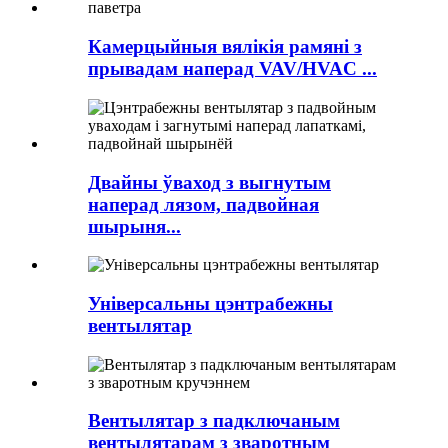
Камерцыйныя вялікія рамяні з
прывадам наперад VAV/HVAC ...
Двайны ўваход з выгнутым
наперад лязом, падвойная
шырыня...
Універсальны цэнтрабежны
вентылятар
Вентылятар з падключаным
вентылятарам з зваротным