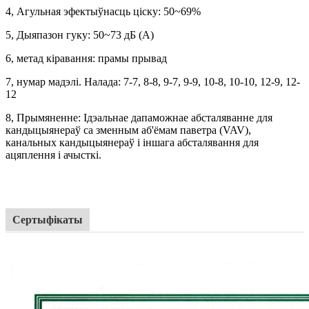
4, Агульная эфектыўнасць ціску: 50~69%
5, Дыяпазон гуку: 50~73 дБ (А)
6, метад кіравання: прамы прывад
7, нумар мадэлі. Налада: 7-7, 8-8, 9-7, 9-9, 10-8, 10-10, 12-9, 12-
12
8, Прымяненне: Ідэальнае дапаможнае абсталяванне для
кандыцыянераў са зменным аб'ёмам паветра (VAV),
канальных кандыцыянераў і іншага абсталявання для
ацяплення і ачысткі.
Сертыфікаты