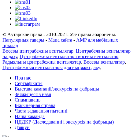
© Аўтарскае права - 2010-2021: Усе правы абаронены.
Папулярныя тавары
-
Мапа сайта
-
AMP для мабільных
прылад
Восевы цэнтрабежны вентылятар
,
Цэнтрабежны вентылятар
на даху
,
Цэнтрабежны вентылятар і восевы вентылятар
,
Радыяльны цэнтрабежны вентылятар
,
Восевы вентылятар
,
Цэнтрабежныя вентылятары для выцяжкі даху
,
Пра нас
Сертыфікаты
Выстава кампаніі/экскурсія па фабрыцы
Звяжыцеся з намі
Спампаваць
Інжынерная справа
Часта задаваныя пытанні
Наша каманда
НДДКР (Даследаванні і экскурсія па фабрыцы)
Дзякуй