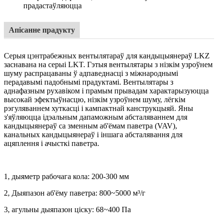
прадастаўляюцца
Апісанне прадукту
Серыя цэнтрабежных вентылятараў для кандыцыянераў LKZ
заснавана на серыі LKT. Гэтыя вентылятары з нізкім узроўнем
шуму распрацаваны ў адпаведнасці з міжнароднымі
перадавымі падобнымі прадуктамі. Вентылятары з
аднафазным рухавіком і прамым прывадам характарызуюцца
высокай эфектыўнасцю, нізкім узроўнем шуму, лёгкім
рэгуляваннем хуткасці і кампактнай канструкцыяй. Яны
з'яўляюцца ідэальным дапаможным абсталяваннем для
кандыцыянераў са зменным аб'ёмам паветра (VAV),
канальных кандыцыянераў і іншага абсталявання для
ацяплення і ачысткі паветра.
1, дыяметр рабочага кола: 200-300 мм
2, Дыяпазон аб'ёму паветра: 800~5000 м³/г
3, агульны дыяпазон ціску: 68~400 Па