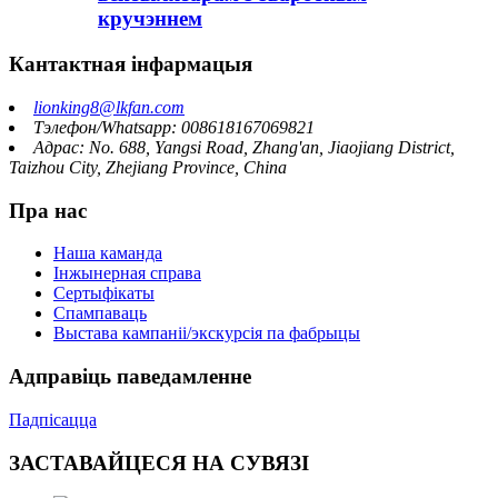
кручэннем
Кантактная інфармацыя
lionking8@lkfan.com
Тэлефон/Whatsapp: 008618167069821
Адрас: No. 688, Yangsi Road, Zhang'an, Jiaojiang District,
Taizhou City, Zhejiang Province, China
Пра нас
Наша каманда
Інжынерная справа
Сертыфікаты
Спампаваць
Выстава кампаніі/экскурсія па фабрыцы
Адправіць паведамленне
Падпісацца
ЗАСТАВАЙЦЕСЯ НА СУВЯЗІ