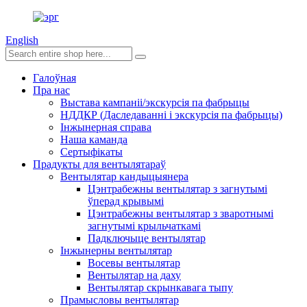
English
Галоўная
Пра нас
Выстава кампаніі/экскурсія па фабрыцы
НДДКР (Даследаванні і экскурсія па фабрыцы)
Інжынерная справа
Наша каманда
Сертыфікаты
Прадукты для вентылятараў
Вентылятар кандыцыянера
Цэнтрабежны вентылятар з загнутымі
ўперад крывымі
Цэнтрабежны вентылятар з зваротнымі
загнутымі крыльчаткамі
Падключыце вентылятар
Інжынерны вентылятар
Восевы вентылятар
Вентылятар на даху
Вентылятар скрынкавага тыпу
Прамысловы вентылятар