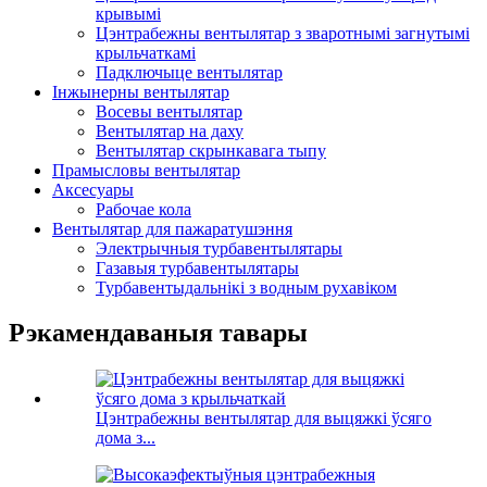
крывымі
Цэнтрабежны вентылятар з зваротнымі загнутымі
крыльчаткамі
Падключыце вентылятар
Інжынерны вентылятар
Восевы вентылятар
Вентылятар на даху
Вентылятар скрынкавага тыпу
Прамысловы вентылятар
Аксесуары
Рабочае кола
Вентылятар для пажаратушэння
Электрычныя турбавентылятары
Газавыя турбавентылятары
Турбавентыдальнікі з водным рухавіком
Рэкамендаваныя тавары
Цэнтрабежны вентылятар для выцяжкі ўсяго
дома з...