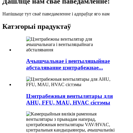
Дашліце нам сваё паведамленне:
Напішыце тут сваё паведамленне і адпраўце яго нам
Катэгорыі прадуктаў
Ачышчальнае і вентыляцыйнае
абсталяванне цэнтрабежнае...
Цэнтрабежныя вентылятары для
AHU, FFU, MAU, HVAC сістэмы