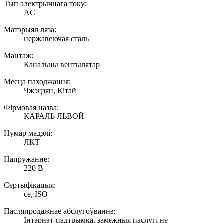
Тып электрычнага току:
AC
Матэрыял ляза:
нержавеючая сталь
Мантаж:
Канальны вентылятар
Месца паходжання:
Чжэцзян, Кітай
Фірмовая назва:
КАРАЛЬ ЛЬВОЙ
Нумар мадэлі:
ЛКТ
Напружанне:
220 В
Сертыфікацыя:
ce, ISO
Пасляпродажнае абслугоўванне:
Інтэрнэт-падтрымка, замежныя паслугі не