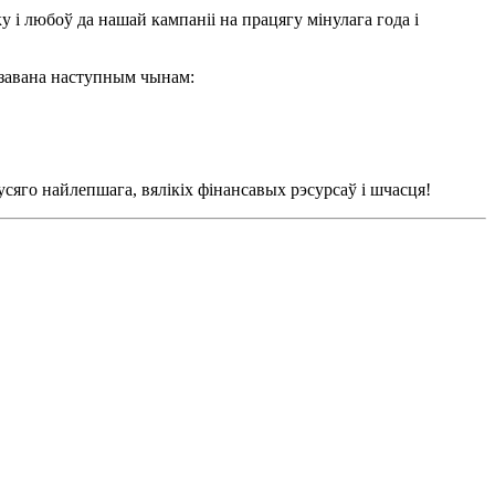
у і любоў да нашай кампаніі на працягу мінулага года і
нізавана наступным чынам:
 усяго найлепшага, вялікіх фінансавых рэсурсаў і шчасця!