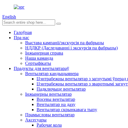
English
Галоўная
Пра нас
Выстава кампаніі/экскурсія па фабрыцы
НДДКР (Даследаванні і экскурсія па фабрыцы)
Інжынерная справа
Наша каманда
Сертыфікаты
Прадукты для вентылятараў
Вентылятар кандыцыянера
Цэнтрабежны вентылятар з загнутымі ўперад
Цэнтрабежны вентылятар з зваротнымі загнут
Падключыце вентылятар
Інжынерны вентылятар
Восевы вентылятар
Вентылятар на даху
Вентылятар скрынкавага тыпу
Прамысловы вентылятар
Аксесуары
Рабочае кола