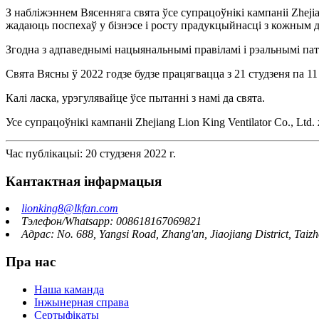
З набліжэннем Вясенняга свята ўсе супрацоўнікі кампаніі Zhejia
жадаюць поспехаў у бізнэсе і росту прадукцыйнасці з кожным 
Згодна з адпаведнымі нацыянальнымі правіламі і рэальнымі пат
Свята Вясны ў 2022 годзе будзе працягвацца з 21 студзеня па 1
Калі ласка, урэгулявайце ўсе пытанні з намі да свята.
Усе супрацоўнікі кампаніі Zhejiang Lion King Ventilator Co., L
Час публікацыі: 20 студзеня 2022 г.
Кантактная інфармацыя
lionking8@lkfan.com
Тэлефон/Whatsapp: 008618167069821
Адрас: No. 688, Yangsi Road, Zhang'an, Jiaojiang District, Taizh
Пра нас
Наша каманда
Інжынерная справа
Сертыфікаты