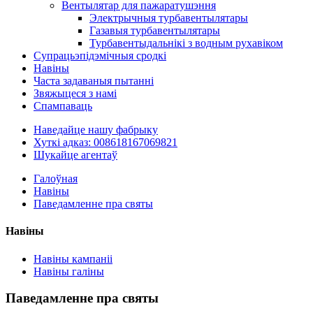
Вентылятар для пажаратушэння
Электрычныя турбавентылятары
Газавыя турбавентылятары
Турбавентыдальнікі з водным рухавіком
Супрацьэпідэмічныя сродкі
Навіны
Часта задаваныя пытанні
Звяжыцеся з намі
Спампаваць
Наведайце нашу фабрыку
Хуткі адказ: 008618167069821
Шукайце агентаў
Галоўная
Навіны
Паведамленне пра святы
Навіны
Навіны кампаніі
Навіны галіны
Паведамленне пра святы