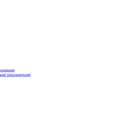
 крывымі
ымі крыльчаткамі