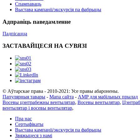
Спампаваць
Выстава кампаніі/экскурсія па фабрыцы
Адправіць паведамленне
Падпісацца
ЗАСТАВАЙЦЕСЯ НА СУВЯЗІ
© Аўтарскае права - 2010-2021: Усе правы абаронены.
Папулярныя тавары
-
Мапа сайта
-
AMP для мабільных прылад
Восевы цэнтрабежны вентылятар
,
Восевы вентылятар
,
Цэнтраб
вентылятар і восевы вентылятар
,
Пра нас
Сертыфікаты
Выстава кампаніі/экскурсія па фабрыцы
Звяжыцеся з намі