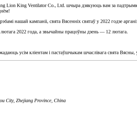
ng Lion King Ventilator Co., Ltd. шчыра дзякуюць вам за падтрымк
днём!
рэбамі нашай кампаніі, свята Вясенніх святаў у 2022 годзе арга
1 лютага 2022 года, а звычайны працоўны дзень — 12 лютага.
td. жадаюць усім кліентам і пастаўшчыкам шчаслівага свята Вясны,
ou City, Zhejiang Province, China