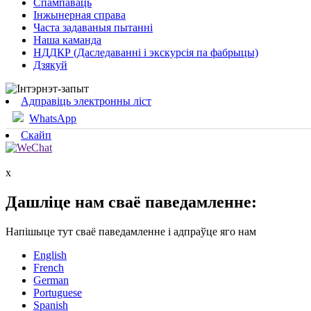
Спампаваць
Інжынерная справа
Часта задаваныя пытанні
Наша каманда
НДДКР (Даследаванні і экскурсія па фабрыцы)
Дзякуй
Адправіць электронны ліст
WhatsApp
Скайп
x
Дашліце нам сваё паведамленне:
Напішыце тут сваё паведамленне і адпраўце яго нам
English
French
German
Portuguese
Spanish