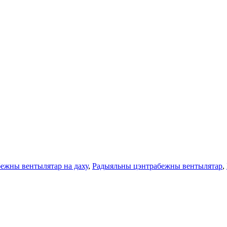
ежны вентылятар на даху
,
Радыяльны цэнтрабежны вентылятар
,