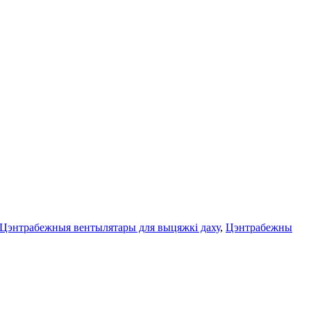
Цэнтрабежныя вентылятары для выцяжкі даху
,
Цэнтрабежны