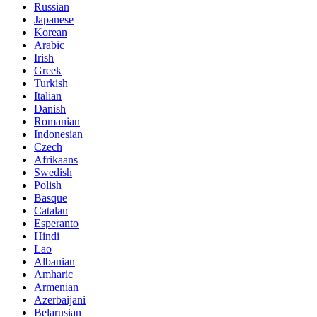
Russian
Japanese
Korean
Arabic
Irish
Greek
Turkish
Italian
Danish
Romanian
Indonesian
Czech
Afrikaans
Swedish
Polish
Basque
Catalan
Esperanto
Hindi
Lao
Albanian
Amharic
Armenian
Azerbaijani
Belarusian