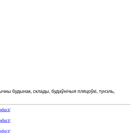
чны будынак, склады, будаўнічыя пляцоўкі, тунэль,