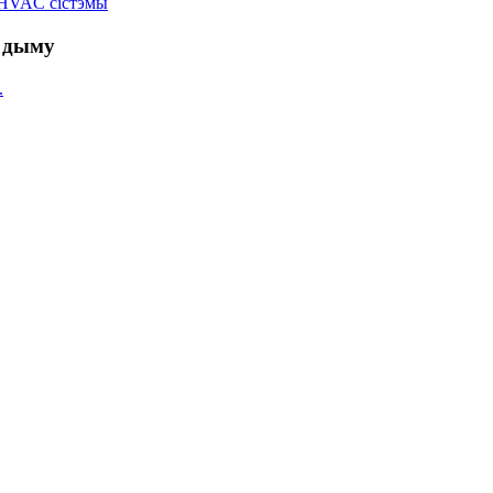
HVAC сістэмы
 дыму