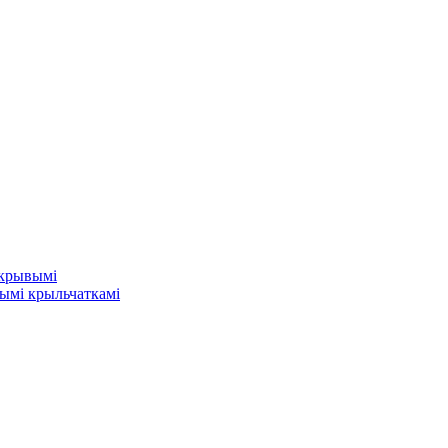
 крывымі
ымі крыльчаткамі