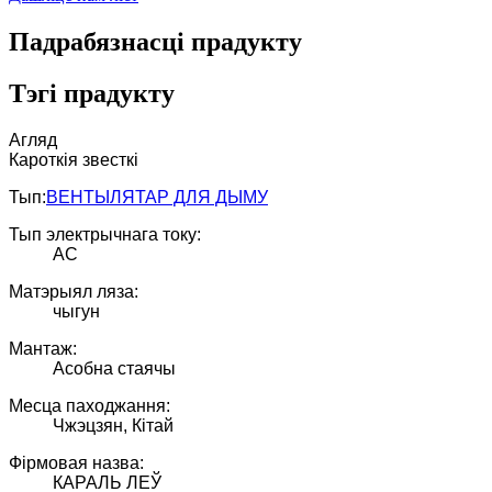
Падрабязнасці прадукту
Тэгі прадукту
Агляд
Кароткія звесткі
Тып:
ВЕНТЫЛЯТАР ДЛЯ ДЫМУ
Тып электрычнага току:
AC
Матэрыял ляза:
чыгун
Мантаж:
Асобна стаячы
Месца паходжання:
Чжэцзян, Кітай
Фірмовая назва:
КАРАЛЬ ЛЕЎ