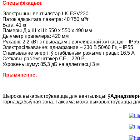
Спецыфікацыя:
Электрычны вентылятар LK-ESV230
Паток адкрытага паветра: 40 750 м³/г
Вага: 41 кг
Памеры Д х Ш х Ш: 550 х 550 х 490 мм
Дыяметр прапелера: 420 мм
Рухавік: 2,2 кВт з прывадам з рэгуляванай хуткасцю – IP55
Электрасілкаванне: аднафазнае – 230 В 50/60 Гц – IP55
Спажыванне энергіі ў стабільным рэжыме працы: 16,5 А
Сеткавы раз'ём: штэкер CE – 220 В
Узровень шуму: 85,3 дБ на адлегласці 3 м
Прымяненне:
Шырока выкарыстоўваецца для вентыляцыі ў
Аднадзверн
горназдабыўная зона. Таксама можа выкарыстоўвацца д