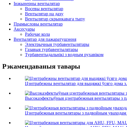
Інжынерны вентылятар
Восевы вентылятар
Вентылятар на даху
Вентылятар скрынкавага тыпу
Прамысловы вентылятар
Аксесуары
Рабочае кола
Вентылятар для пажаратушэння
Электрычныя турбавентылятары
Газавыя турбавентылятары
Турбавентыдальнікі з водным рухавіком
Рэкамендаваныя тавары
Цэнтрабежны вентылятар для выцяжкі ўсяго дома з.
Высокаэфектыўныя цэнтрабежныя вентылятары з па
Цэнтрабежныя вентылятары з падвойным уваходам і