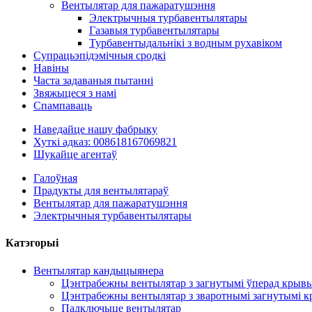
Вентылятар для пажаратушэння
Электрычныя турбавентылятары
Газавыя турбавентылятары
Турбавентыдальнікі з водным рухавіком
Супрацьэпідэмічныя сродкі
Навіны
Часта задаваныя пытанні
Звяжыцеся з намі
Спампаваць
Наведайце нашу фабрыку
Хуткі адказ: 008618167069821
Шукайце агентаў
Галоўная
Прадукты для вентылятараў
Вентылятар для пажаратушэння
Электрычныя турбавентылятары
Катэгорыі
Вентылятар кандыцыянера
Цэнтрабежны вентылятар з загнутымі ўперад крыв
Цэнтрабежны вентылятар з зваротнымі загнутымі к
Падключыце вентылятар