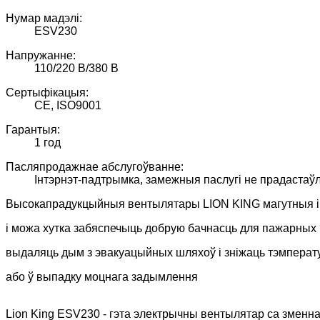
Нумар мадэлі:
ESV230
Напружанне:
110/220 В/380 В
Сертыфікацыя:
СЕ, ISO9001
Гарантыя:
1 год
Пасляпродажнае абслугоўванне:
Інтэрнэт-падтрымка, замежныя паслугі не прадаста
Высокапрадукцыйныя вентылятары LION KING магутныя і
і можа хутка забяспечыць добрую бачнасць для пажарных і
выдаляць дым з эвакуацыйных шляхоў і зніжаць тэмперату
або ў выпадку моцнага задымлення
Lion King ESV230 - гэта электрычны вентылятар са зменна