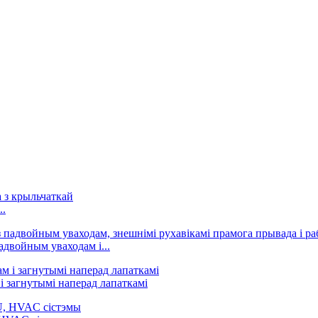
..
двойным уваходам і...
 загнутымі наперад лапаткамі