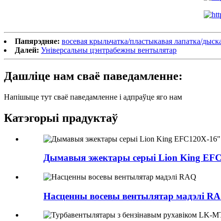
Папярэдняе:
восевая крыльчатка/пластыкавая лапатка/дыск
Далей:
Універсальны цэнтрабежны вентылятар
Дашліце нам сваё паведамленне:
Напішыце тут сваё паведамленне і адпраўце яго нам
Катэгорыі прадуктаў
Дымавыя эжектары серыі Lion King EF
Насценны восевы вентылятар мадэлі R