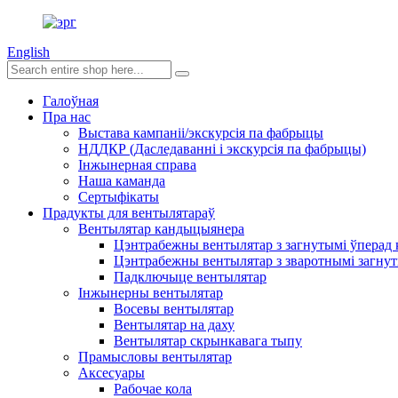
English
Галоўная
Пра нас
Выстава кампаніі/экскурсія па фабрыцы
НДДКР (Даследаванні і экскурсія па фабрыцы)
Інжынерная справа
Наша каманда
Сертыфікаты
Прадукты для вентылятараў
Вентылятар кандыцыянера
Цэнтрабежны вентылятар з загнутымі ўперад
Цэнтрабежны вентылятар з зваротнымі загнут
Падключыце вентылятар
Інжынерны вентылятар
Восевы вентылятар
Вентылятар на даху
Вентылятар скрынкавага тыпу
Прамысловы вентылятар
Аксесуары
Рабочае кола