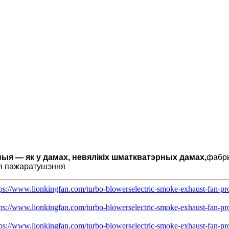
ыя — як у дамах, невялікіх шматкватэрных дамах,
фабры
ля пажаратушэння