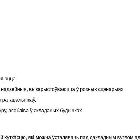
ўляюцца
 надзейныя, выкарыстоўваюцца ў розных сцэнарыях.
 ратавальнікаў,
ру, асабліва ў складаных будынках
й хуткасцю, які можна ўсталяваць пад дакладным вуглом ад