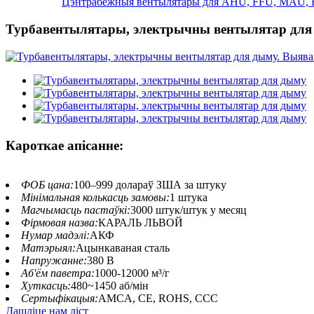
Цэнтрабежныя вентылятары для AHU, FFU, MAU, 
Турбавентылятары, электрычны вентылятар для
Кароткае апісанне:
ФОБ цана:
100–999 долараў ЗША за штуку
Мінімальная колькасць замовы:
1 штука
Магчымасць пастаўкі:
3000 штук/штук у месяц
Фірмовая назва:
КАРАЛЬ ЛЬВОЙ
Нумар мадэлі:
АКФ
Матэрыял:
Ацынкаваная сталь
Напружанне:
380 В
Аб'ём паветра:
1000-12000 м³/г
Хуткасць:
480~1450 аб/мін
Сертыфікацыя:
AMCA, CE, ROHS, CCC
Дашліце нам ліст